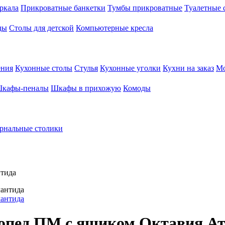
ркала
Прикроватные банкетки
Тумбы прикроватные
Туалетные 
ды
Столы для детской
Компьютерные кресла
ения
Кухонные столы
Стулья
Кухонные уголки
Кухни на заказ
Мо
кафы-пеналы
Шкафы в прихожую
Комоды
рнальные столики
нтида
топед ПМ с ящиком Октавия А