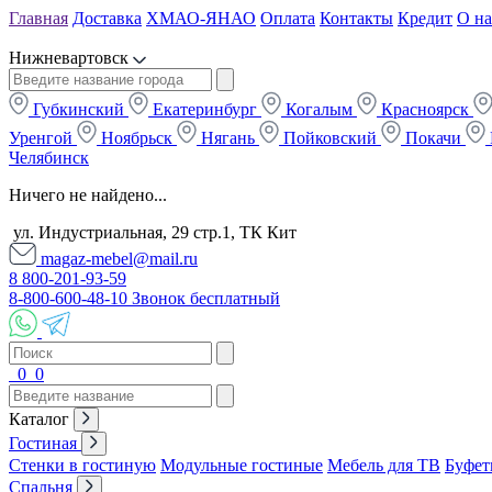
Главная
Доставка
ХМАО-ЯНАО
Оплата
Контакты
Кредит
О на
Нижневартовск
Губкинский
Екатеринбург
Когалым
Красноярск
Уренгой
Ноябрьск
Нягань
Пойковский
Покачи
Челябинск
Ничего не найдено...
ул. Индустриальная, 29 стр.1, ТК Кит
magaz-mebel@mail.ru
8 800-201-93-59
8-800-600-48-10 Звонок бесплатный
0
0
Каталог
Гостиная
Стенки в гостиную
Модульные гостиные
Мебель для ТВ
Буфет
Спальня