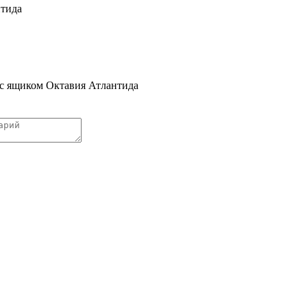
нтида
 с ящиком Октавия Атлантида