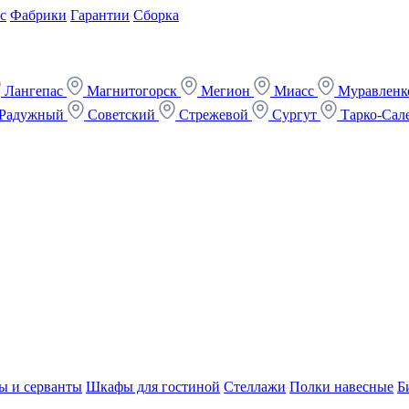
с
Фабрики
Гарантии
Сборка
Лангепас
Магнитогорск
Мегион
Миасс
Муравлен
Радужный
Советский
Стрежевой
Сургут
Тарко-Сал
ы и серванты
Шкафы для гостиной
Стеллажи
Полки навесные
Б