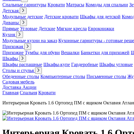
Спальные гарнитуры
Кровати
Матрасы
Комоды для спальни
Зе
Детская
Модульные детские
Детские кровати
Шкафы для детской
Комо
Диваны
Прямые
Угловые
Детские
Мягкие кресла
Еврокнижки
Кухня
Модульные кухни на заказ
Кухонные гарнитуры - готовые реш
Прихожая
Прихожие
Тумбы для обуви
Вешалки
Банкетки для прихожей
Ш
Шкафы
Шкафы распашные
Шкафы-купе
Гардеробные
Шкафы угловые
Столы и стулья
Обеденные столы
Компьютерные столы
Письменные столы
Жу
Садовая мебель
Доставка
Акции
Главная
Спальня
Кровати
Интерьерная Кровать 1.6 Ортопед ПМ с ящиком Октавия Атла
Интерьерная Кровать 1.6 Ор