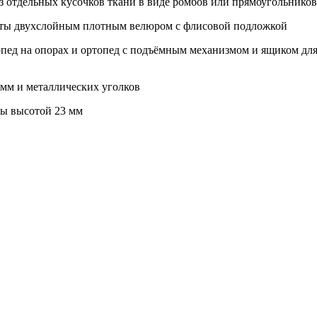
з отдельных кусочков ткани в виде ромбов или прямоугольников
уты двухслойным плотным велюром с флисовой подложкой
опед на опорах и ортопед с подъёмным механизмом и ящиком дл
 мм и металлических уголков
ры высотой 23 мм